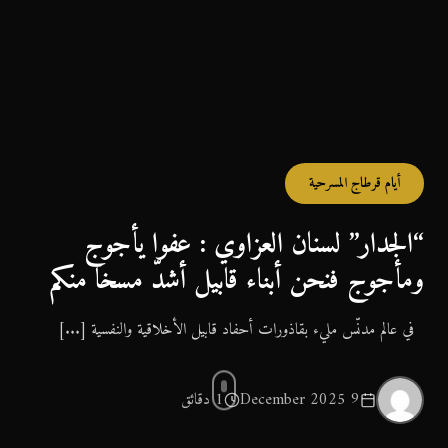
أيام قرطاج المسرحية
“الجدار” لسنان العزاوي : عفوا يأجوج
ومأجوج فنحن أبناء قابيل أشدّ مسخا منكم
في عالم مدنّس مليء بقاذورات أحفاد قابيل الأخلاقية والنفسية [...]
9 December 2025
1 دقائق